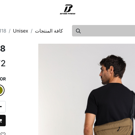
روض
الدعم
كافة المنتجات
Unisex
118
18
72
OR