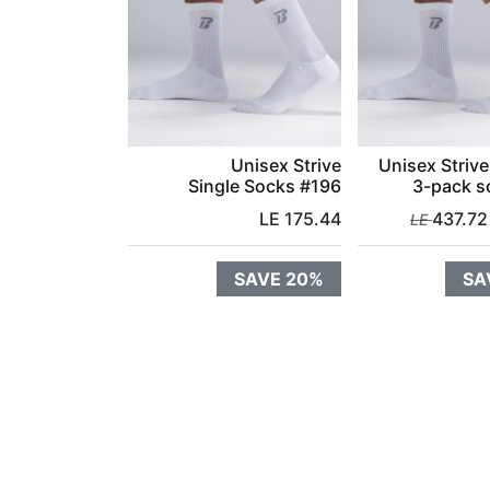
Unisex Strive
Unisex Striv
Single Socks #196
3-pack s
LE
175.44
437.72
SAVE 20%
SA