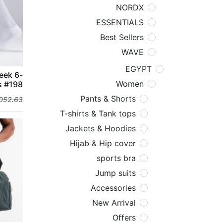
NORDX
ESSENTIALS
Best Sellers
WAVE
EGYPT
eek 6-
Women
s #198
Pants & Shorts
,052.63
T-shirts & Tank tops
Jackets & Hoodies
Hijab & Hip cover
sports bra
Jump suits
Accessories
New Arrival
Offers