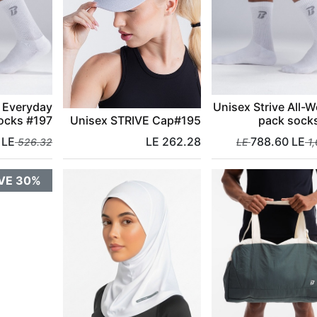
e Everyday
Unisex Strive All-W
ocks #197
Unisex STRIVE Cap#195
pack sock
LE
LE
262.28
788.60
LE
LE
526.32
LE
1
VE 30%